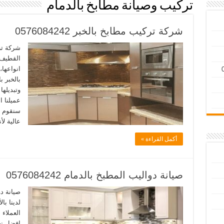
تركيب وصيانة مطابخ بالدمام
شركة تركيب مطابخ بالخبر 0576084242
شركة تر
القطيف 
انواعها
بالخبر ب
وتبديلها
عميلنا ا
سنقوم ب
عالية لأن
أكمل القراءة »
صيانة دواليب المطبخ بالدمام 0576084242
صيانة دو
لدينا با
العملاء 
افضل نج