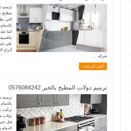
ترميم د
مطابخ ب
التي يط
بالدمام،
كما تقد
تنافسية
على خدم
أدراج ا
شركه …
أكمل القراءة »
ترميم دولاب المطبخ بالخبر 0576084242
ترميم د
بالدمام
تركيب م
دولاب م
قبل خبر
الدمام 