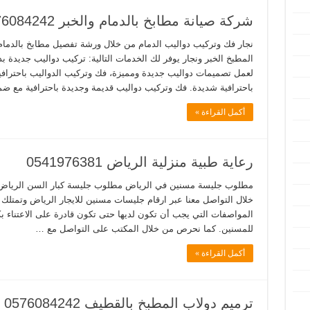
شركة صيانة مطابخ بالدمام والخبر 0576084242
نجار فك وتركيب دواليب الدمام من خلال ورشة تفصيل مطابخ بالدما
المطبخ الخبر ونجار يوفر لك الخدمات التالية: تركيب دواليب جديدة ب
لعمل تصميمات دواليب جديدة ومميزة، فك وتركيب الدواليب باحترافية 
باحترافية شديدة. فك وتركيب دواليب قديمة وجديدة باحترافية مع 
أكمل القراءة »
رعاية طبية منزلية الرياض 0541976381
مطلوب جليسة مسنين في الرياض مطلوب جليسة كبار السن الرياض 
خلال التواصل معنا عبر ارقام جليسات مسنين للايجار الرياض وتمتلك
المواصفات التي يجب أن تكون لديها حتى تكون قادرة على الاعتناء بكب
للمسنين. كما نحرص من خلال المكتب على التواصل مع …
أكمل القراءة »
ترميم دولاب المطبخ بالقطيف 0576084242