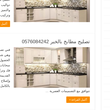
دواليب 
والتميز 
وتركيب 
أكمل ا
تصليح مطابخ بالخبر 0576084242
فني تصل
وهي شرك
الحصول 
سحابات 
فك وتركي
القديمة
وإصلاح ا
بالكامل
تتوافق مع التصميمات العصرية …
أكمل القراءة »