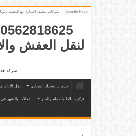
Sample Page
شركات تنظيف المنازل مع التعقيم بالرياض ‪491974‬
5
لنقل العفش وال
شركه خدما
خدمات تسليك المجارى
نقل الاثاث م
تركيب بلاط بالدمام والخبر
شغالات بالشهر فى 