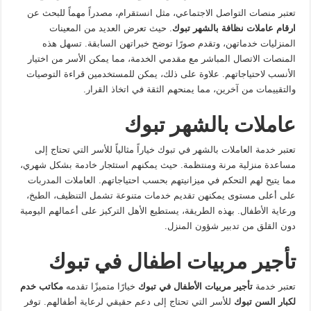
تعتبر منصات التواصل الاجتماعي، مثل انستقرام، مصدراً مهماً للبحث عن
ارقام عاملات نظافة بالشهر تبوك
. حيث تعرض العديد من المعينات
المنزليات خدماتهن، وتقدم صورًا توضح خبراتهن السابقة. تسهل هذه
المنصات الاتصال المباشر مع مقدمي الخدمة، مما يمكن الأسر من اختيار
الأنسب لاحتياجاتهم. علاوة على ذلك، يمكن للمستخدمين قراءة التوصيات
والتقييمات من آخرين، مما يمنحهم الثقة في اتخاذ القرار.
عاملات بالشهر تبوك
تعتبر خدمة العاملات بالشهر في تبوك خياراً مثالياً للأسر التي تحتاج إلى
مساعدة منزلية مرنة ومنتظمة. حيث يمكنهم استئجار خادمة بشكل شهري،
مما يتيح لهم التحكم في ميزانيتهم بحسب احتياجاتهم. العاملات المدربات
على أعلى مستوى يمكنهن تقديم خدمات متنوعة تشمل التنظيف، الطبخ،
ورعاية الأطفال. بهذه الطريقة، يستطيع الأهل التركيز على أعمالهم اليومية
دون القلق من تدبير شؤون المنزل.
تأجير مربيات اطفال في تبوك
تعتبر خدمة
تأجير مربيات الأطفال في تبوك
خيارًا متميزًا تقدمه
مكاتب خدم
لكبار السن تبوك
للأسر التي تحتاج إلى دعم حقيقي لرعاية أطفالهم. توفر