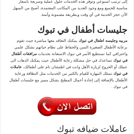
إلى ترتيب أسبوعي وتوفر هذه الخدمات حلول عملية وسريعة بأسعار
مناسبة للجميع ومع وجود العديد من المكاتب المعتمدة، أصبح من السهل
الآن حجز الخدمة في أي وقت وبطريقة مضمونة وآمنة.
جليسات
أطفال
في
تبوك
مربيه
وجليسه
اطفال
في
تبوك
يمكنك التعاقد معها مباشرة حيث تقوم
برعاية الأطفال الصغيرة السن والحفاظ على نظام حياتهم بشكل علمي
واحترافي كما تستطيع الأسر في تبوك الاستعانة بخدمات
مرافقات
أطفال
في
تبوك
تساعدك في حل مشكلة رعاية الأطفال حيث يمكنك الذهاب الى
عملك أو الخروج لزيارة الأهل وانت في اطمئنان تام على أطفالك،
عاملات
في
تبوك
تمتلك المهارة للقيام بالكثير من الخدمات مثل النظافة ورعاية
الأطفال بالإضافة إلى إجادة أعمال المطبخ بشكل مميز مع جليسات أطفال
في تبوك .
عاملات ضيافه تبوك