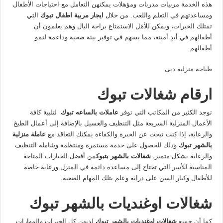
هذه الخدمة مربيات مدربات ومؤهلات يمكنهن التعامل مع احتياجات الأطفال
ومساعدتهم في التعلم واللعب. من خلال
ايجار مربية اطفال تبوك
التي
تمتلك الخبرات، ويمكن للأهل الاستمتاع براحة البال وهم يعلمون أن
أطفالهم في أيدٍ أمينة، مما يسهم في توفير بيئة صحية وداعمة لنمو
أطفالهم.
طباخة منزلية دبى
ارقام
شغالات
تبوك
توجد الكثير من المكاتب التي توفر
عاملات
بالساعه
تبوك
لتلبية كافة
الأعمال المنزلية السريعة مثل التنظيف والغسيل بالإضافة إلى أعمال الطبخ
والرعاية، إذا كنت تبحث عن الخبرة والكفاءة يمكنك التعاقد مع
عاملة
منزلية
بالشهر
تبوك
وذلك للحصول على خدمة مستمرة ومنتظمة وشاملة التنظيف
والرعاية بشكل متميز،
شغالات
بالشهر
بتبوك
من أفضل الخيارات المتاحة
المناسبة للأسر التي تحتاج إلى مساعدة دائمة في المنزل ورعاية خاصة
للأطفال وكبار السن على دراية وعلم بتلك المهام الصعبة.
شغالات اوغنديات بالشهر تبوك
كما أن جميع
شغالات اوغنديات بالشهر تبوك
لديهن كل الخبرات والمهارات