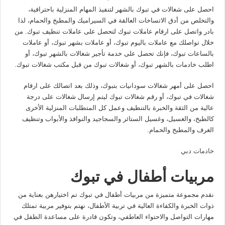
احصل على شغالات في تبوك بالشهر لتنفيذ المهام المنزلية باحترافية،
والتخلص من أدق الاتساخات العالقة في السيراميك والمطبخ والحمام، لذا
بادر واتصل على ارقام عاملات تبوك لتحصل على عاملات تنظيف تبوك. من
خلال تواصلك مع عاملات باليوم تبوك، أو عاملات بشهر تبوك، أو عاملات
بالساعات تبوك، فإنك تحصل على خدمة تأجير شغالات بالشهر تبوك، أو
اطلب خادمات بالشهر تبوك، أو شغالات تبوك من قبل مكتب شغالات تبوك.
احصل على أمهر شغالات سودانيات بتبوك، وذلك بعد اتصالك على ارقام
شغالات في تبوك، أو رقم شغالات تبوك ليتم إرسال شغالات على درجة
عالية من الثقة والخبرة بالتنظيف وعمل كل المتطلبات المنزلية الأخرى
كالطبخ، والغسيل، وغسيل الستائر والسجاجيد والنوافذ والأبواب وتنظيف
الغرف والمطبخ والحمام.
خادمات دبي
مربيات أطفال في تبوك
نقدم مجموعة متميزة من مربيات أطفال في تبوك تم اختيارهن بعناية من
ذوات الخبرة والكفاءة العالية في تربية الأطفال، نهتم بتوفير مربية تمتلك
مهارات التواصل والاحتواء العاطفي، وتكون قادرة على مساعدة الطفل في