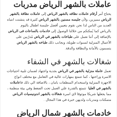
عاملات بالشهر الرياض مدربات
يحتاج أمر
أرقام عاملات نظافه بالشهر الرياض
إلى
عاملات نظافة بالشهر
الرياض
مميزين، ولأن
جليسه مسنين بالشهر الرياض
كثيرة قد يتشتت انتباه
العديد من الناس لذا نحن نقوم بتعيين أفضل جليسة اطفال باليوم
بالرياض
كما يُمكنكم من خلالنا الوصول إلى
خادمات بالساعات فى الرياض
بالإضافة إلى أننا نعمل على
طباخات بالشهر في الرياض
مُدرّبين على
الأعمال المنزلية لسنوات طويلة، وبجانب ذلك
طباخه بالشهر الرياض
يتسمون بالأمانة والنظافة والدقة.
شغالات بالشهر في الشفاء
تعمل
عاملة منزلية بالشهر في الرياض
بجدية واجتهاد لضمان تلبية احتياجات
الاسرة وراحتها ، كما تتمتع بمهارات عالية في التعامل مع مختلف انواع
الاجهزة المنزلية واستخدام المنظفات بامان ، بالاضافة الي ذلك فا
عاملات
بالشهر في العليا
تتمتع بالقدرة علي العمل تحت الضغط وفي بيئة منظمة ،
مما يجعلها شريكا موثوقا لاي اسرة
شغالات بالشهر اندونيسيات الرياض
متمكنات ومدربات ولديهن خبرة في هذا المجال .
خادمات بالشهر شمال الرياض