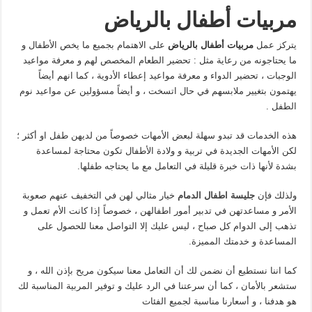
مربيات أطفال بالرياض
يتركز عمل
مربيات أطفال بالرياض
على الاهتمام بجميع ما يخص الأطفال و
ما يحتاجونه من رعاية مثل : تحضير الطعام المخصص لهم و معرفة مواعيد
الوجبات ، تحضير الدواء و معرفة مواعيد إعطاء الأدوية ، كما انهم أيضاً
يهتمون بتغيير ملابسهم في حال اتسخت ، و أيضاً مسؤولين عن مواعيد نوم
الطفل .
هذه الخدمات قد تبدو سهلة لبعض الأمهات خصوصاً من لديهن طفل او أكثر ؛
لكن الأمهات الجديدة في تربية و ولادة الأطفال تكون محتاجة لمساعدة
بشدة لأنها ذات خبرة قليلة في التعامل مع ما يحتاجه طفلها.
ولذلك فإن
جليسة اطفال الدمام
خيار مثالي لهن في التخفيف عنهم صعوبة
الأمر و مساعدتهن في تدبير أمور اطفالهن ، خصوصاً إذا كانت الأم تعمل و
تذهب إلى الدوام كل صباح ، ليس عليك إلا التواصل معنا للحصول على
المساعدة و خدمتك المميزة.
كما اننا نستطيع أن نضمن لك أن التعامل معنا سيكون مريح بإذن الله ، و
ستشعر بالأمان ، كما أن سرعتنا في الرد عليك و توفير المربية المناسبة لك
هو هدفنا ، و أسعارنا مناسبة لجميع الفئات