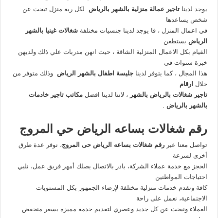
يوجد لدينا
تاجير عمالة منزلية بالشهر بالرياض
لكل ربة منزل تبحث عن
شخص يساعدها
في اعمال المنزل ، فا يوجد لدينا جنسيات مختلفة
شغالات غينيا بالشهر
الرياض
يستطعن
القيام بكل الاعمال المنزلية الشاقة ، حيث انهن مدربات علي ذلك ولديهن
خبرة سنوات في
هذا المجال ، كما يتوفر لدينا
جليسة اطفال بالشهر الرياض
وذلك متوفر من
خلال
ارقام
تاجير شغالات بالرياض بالشهر
، لاننا لدينا افضل
مكاتب تاجير خادمات
بالشهر بالرياض
.
رقم شغالات بساعه الرياض حي المروج
تواصل معنا عبر
رقم شغالات بساعه الرياض حى المروج
، نوفر عدة طرق
أخرى لسرعة
الحجز مع خدمة عملاء الشركة، بادر بالاتصال يصلك أمهر فريق عمل، نلبي
احتياجات المواطنين
كافة ونقدم خدمات منزلية مختلفة لإرضاء الجمهور بكل المستويات
الاجتماعية، نعمل على راحة
العملاء ونبحث عن كل جديد وعصري لتقديم خدمة مميزة بسعر منخفض