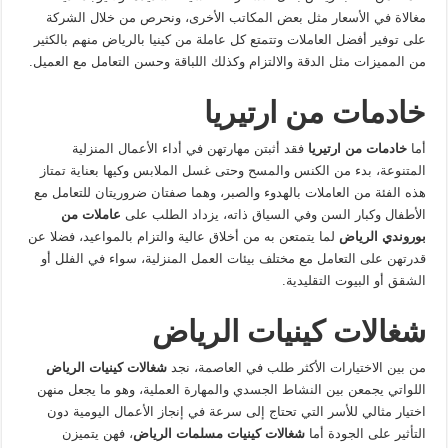
مغالاة في الأسعار مثل بعض المكاتب الأخرى، ونحرص من خلال الشركة
على توفير أفضل العاملات وتتمتع كل عاملة من كينيا بالرياض منهم بالكثير
من المميزات مثل الدقة والالتزام وكذلك اللباقة وحسن التعامل مع العميل.
خادمات من ارتيريا
أما
خادمات من ارتيريا
فقد أثبتن مهارتهن في أداء الأعمال المنزلية
المتنوعة، بدء من الكنس والمسح وحتى غسل الملابس وكيها بعناية تمتاز
هذه الفئة من العاملات بالهدوء والصبر، وهما صفتان ضروريتان للتعامل مع
الأطفال وكبار السن وفي السياق ذاته، يزداد الطلب على
عاملات من
بوروندي الرياض
لما يتمتعن به من أخلاق عالية والتزام بالمواعيد، فضلا عن
قدرتهن على التعامل مع مختلف بيئات العمل المنزلية، سواء في الفلل أو
الشقق أو البيوت التقليدية.
شغالات كينيات الرياض
من بين الاختيارات الأكثر طلب في العاصمة، نجد
شغالات كينيات الرياض
اللواتي يجمعن بين النشاط الجسدي والمهارة العملية، وهو ما يجعل منهن
اختيار مثالي للأسر التي تحتاج إلى سرعة في إنجاز الأعمال اليومية دون
التأثير على الجودة أما
شغالات كينيات مسلمات الرياض
، فهن يتميزن