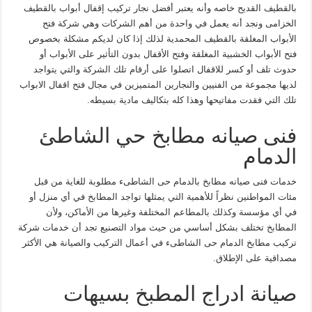
بالقطيف القديح خاصه وأنه يعتبر أفضل نجار تركيب إقفال أبواب بالقطيف
الخزامى ونجد أنه يعمل في واحدة من أهم الشركات وهي شركة فتح
الأبواب المغلقة بالقطيف المحمدية لذلك إذا كان لديكم مشكلة بخصوص
فتح الأبواب الخشبية المغلقة وفتح الأقفال بدون التأثير على الأبواب أو
حدوث تلف أو كسر للاقفال اتصلوا على أرقام تلك الشركة والتي يتواجد
لديها مجموعة من الفنيين والنجارين المتميزين في مجال فتح اقفال الابواب
تلك التي فقدت مفاتيحها وهذا كله بتكاليف مادية بسيطه.
فنى صيانه مطابخ حي الشاطئ
الدمام
خدمات فنى صيانه مطابخ بالدمام حى الشاطىء مطلوبة للغاية من قبل
مئات المواطنين نظراً للأهمية التي يمثلها تواجد المطابخ في أي منزل أو
في أي مؤسسة وكذلك بالمطاعم المختلفة وغيرها من الأماكن، ولأن
المطابخ تختلف بشكل أساسي من حيث مواد التصنيع تجد أن خدمات شركة
تركيب مطابخ الدمام حى الشاطىء في أعمال التركيب والصيانة هي الأكثر
مصداقية على الإطلاق.
صيانة ادراج المطبخ بسيهات