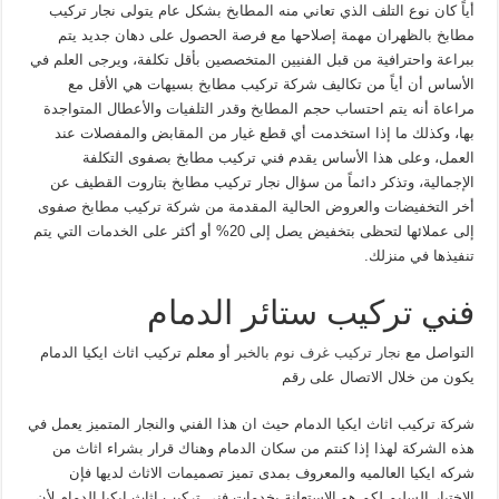
أياً كان نوع التلف الذي تعاني منه المطابخ بشكل عام يتولى نجار تركيب
مطابخ بالظهران مهمة إصلاحها مع فرصة الحصول على دهان جديد يتم
ببراعة واحترافية من قبل الفنيين المتخصصين بأقل تكلفة، ويرجى العلم في
الأساس أن أياً من تكاليف شركة تركيب مطابخ بسيهات هي الأقل مع
مراعاة أنه يتم احتساب حجم المطابخ وقدر التلفيات والأعطال المتواجدة
بها، وكذلك ما إذا استخدمت أي قطع غيار من المقابض والمفصلات عند
العمل، وعلى هذا الأساس يقدم فني تركيب مطابخ بصفوى التكلفة
الإجمالية، وتذكر دائماً من سؤال نجار تركيب مطابخ بتاروت القطيف عن
أخر التخفيضات والعروض الحالية المقدمة من شركة تركيب مطابخ صفوى
إلى عملائها لتحظى بتخفيض يصل إلى 20% أو أكثر على الخدمات التي يتم
تنفيذها في منزلك.
فني تركيب ستائر الدمام
التواصل مع
نجار تركيب غرف نوم بالخبر
أو معلم تركيب اثاث ايكيا الدمام
يكون من خلال الاتصال على رقم
شركة تركيب اثاث ايكيا الدمام حيث ان هذا الفني والنجار المتميز يعمل في
هذه الشركة لهذا إذا كنتم من سكان الدمام وهناك قرار بشراء اثاث من
شركه ايكيا العالميه والمعروف بمدى تميز تصميمات الاثاث لديها فإن
الاختيار السليم لكم هو الاستعانة بخدمات فنى تركيب اثاث ايكيا الدمام لأن