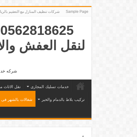
Sample Page
شركات تنظيف المنازل مع التعقيم بالرياض ‪491974‬
5
لنقل العفش وال
شركه خدما
خدمات تسليك المجارى
نقل الاثاث م
تركيب بلاط بالدمام والخبر
شغالات بالشهر فى 