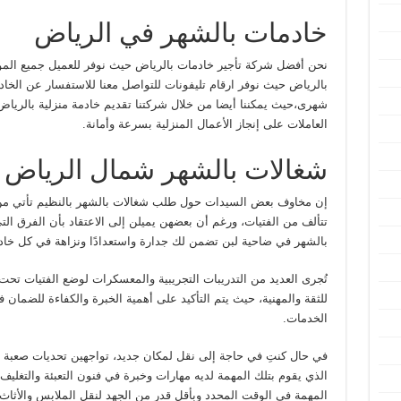
خادمات بالشهر في الرياض
نحن أفضل شركة تأجير خادمات بالرياض حيث نوفر للعميل جميع الموا
بالرياض حيث نوفر ارقام تليفونات للتواصل معنا للاستفسار عن الخادم
شهرى،حيث يمكننا أيضا من خلال شركتنا تقديم خادمة منزلية بالرياض
العاملات على إنجاز الأعمال المنزلية بسرعة وأمانة.
شغالات بالشهر شمال الرياض
إن مخاوف بعض السيدات حول طلب شغالات بالشهر بالنظيم تأتي من عد
تتألف من الفتيات، ورغم أن بعضهن يميلن إلى الاعتقاد بأن الفرق الت
بالشهر في ضاحية لبن تضمن لك جدارة واستعدادًا ونزاهة في كل خاد
تُجرى العديد من التدريبات التجريبية والمعسكرات لوضع الفتيات تحت
للثقة والمهنية، حيث يتم التأكيد على أهمية الخبرة والكفاءة للضمان
الخدمات.
في حال كنتِ في حاجة إلى نقل لمكان جديد، تواجهين تحديات صعبة و
الذي يقوم بتلك المهمة لديه مهارات وخبرة في فنون التعبئة والتغليف
المهمة في الوقت المحدد وبأقل قدر من الجهد لنقل الملابس والأثاث