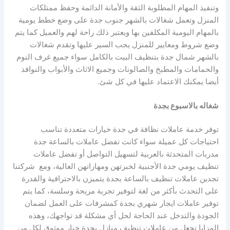
وتنفيذ المهام المطلوبة الثقة والأمانة الدائمة وحفظ ممتلكات
المنزل وتعمل شغالات بالشهر جنوب جدة على وضع خطط يومية
بالمهام اليومية المكلفين بها ويعتبر ذلك راحة لهم والعميل كما يتم
وضع شروط ومعايير للمنزل يجب السير عليها وتقدم شغالات
بالشهر شمال جدة بتنظيف البيت بالكامل سواء جميع غرف النوم
والحمامات والمطبخ والصالونات وجميع الاثاث والأبواب والنوافذ
أيضا يمكنك الاعتماد عليها في كل شئ.
شغاله بالاسبوع بجدة
توفر خدمة عاملات نظافة في جدة خيارات متعددة تناسب
احتياجات كل عميلة سواء كانت تفضل عاملات بالساعة جدة
مدربات المتحدثة بالعربية لتسهيل التواصل أو تفضل عاملات
تنظيف يومي جدة الأجنبية لخبرتهن ومهاراتهن العالية، ومع شركتنا
تجدين عاملات تنظيف بالساعة بجدة يتميزن بالاحترافية والقدرة
على التحدث بأكثر من لغة لتوفير تجربة مريحة وسلسة، كما يتم
توفير عاملات ايجار شهري بجدة كمشرفات على العمل لضمان
الجودة والتدخل عند الحاجة لحل أي مشكلة قد تواجهك، وهذه
المزايا تجعل من عاملات تنظيف منازل بجدة خيار موثوق لكل من