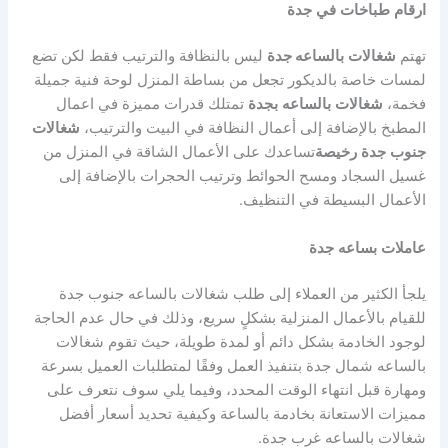
ارقام
طباخات
في
جدة
تهتم
شغالات
بالساعه جدة
ليس بالنظافة والترتيب فقط لكن تضع
لمسات خاصة بالديكور تجعل من بساطة المنزل لوحة فنية جميلة
فخمة،
شغالات
بالساعه
بجدة
تمتلك قدرات مميزة في اعمال
المطبخ بالإضافة إلى أعمال النظافة في البيت والترتيب،
شغالات
جنوب
جدة
رخيصة
تساعدك على الأعمال الشاقة في المنزل من
غسيل السجاد ومسح الحوائط وترتيب الحجرات بالإضافة إلى
الأعمال البسيطة في التنظيف.
عاملات
بساعه
جدة
يلجأ الكثير من العملاء إلى طلب شغالات بالساعه جنوب جدة
للقيام بالأعمال المنزلية بشكلٍ سريع، وذلك في حال عدم الحاجة
لوجود الخادمة بشكل دائم أو لمدة طويلة، حيث تقوم شغالات
بالساعه شمال جدة بتنفيذ العمل وفقًا لمتطلبات العميل بسرعة
ومهارة قبل انتهاء الوقت المحدد، وفيما يلي سوف نتعرف على
مميزات الاستعانة بخادمة بالساعة وكيفية تحديد أسعار أفضل
شغالات بالساعه غرب جدة.