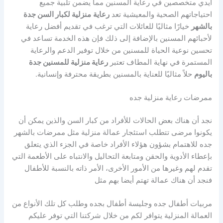
أيدي متخصصين في رعاية المسنين مما يضمن تلبية جميع
احتياجاتهم الصحية والمعيشية تعد
رعاية
منزلية لكبار السن جدة
بالشهر
خيارًا مثاليًا للعائلات التي ترغب في تقديم أفضل رعاية
لأحبائهم المسنين بالإضافة إلى ذلك فإن هذه الخدمة تساعد في
تحسين نوعية الحياة للمسنين من خلال توفير الدعم والرعاية
المستمرة في نهاية المطاف تعتبر
رعاية منزلية للمسنين جدة
باليوم
حلاً مثاليًا للعناية بالمسنين بطريقة محترفة وإنسانية.
ممرضات رعاية منزلية جده
نجد أن هناك بعض الحالات للأفراد من كبار السن والذين يمكن أن
يكونوا مرضى تتطلب استئجار عمالة منزلية مثل ممرضات بالشهر
جده للاهتمام بشؤون هؤلاء الأفراد خاصة في الجزء الذي يتعلق
بإعطاء الأدوية والحقن ومتابعة التحاليل والانتباه على الأطعمة التي
تقدم لهم وغيرها من الأمور الأخرى، الأمر ذاته بالنسبة للأطفال
فنجد أن هناك عمالة تهتم أيضا بهم مثل
مربيات أطفال جده وجليسة أطفال بجده وطلب كل تلك الأنواع من
العمالة المنزلية يتوافر لكم من خلال شركتنا التي توفر عليكم