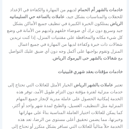
خادمات بالشهر
أم
الحمام
لديهم من المهارة والكفاءة في الإعداد
للحفلات والمناسبات بشكل جيد،
عاملات
بالساعه
حي
السليمانيه
الرياض
يمتلكون الخبرة الكبيرة في تنظيف جميع الأماكن بشكل
جيد وسريع دون ترك أي ضوضاء خلفهم ولديهم من الأمانة في وضع
كل شيء مكانه والمحافظة على مقتنيات المنزل، إذا كنت تريدين
شغالات ذات خبرة وكفاءة لديها من المهارة في جميع اعمال
المنزل وتقوم بواجبها على أكمل وجه دون أي ضيق عليك التواصل
مع
شغالات
بالشهر
حى
اليرموك
الرياض
.
خادمات مؤقتات بعقد شهري فلبينيات
تعتبر
عاملات بالشهر الرياض
الخيار الأمثل للعائلات التي تحتاج إلى
خدمات منزلية لفترة مؤقتة دون التزام طويل الأمد، توفر هذه
الخدمة إمكانية الحصول على عاملة مدربة لإنجاز جميع المهام
المنزلية مثل التنظيف، الغسيل، والطبخ لمدة شهر واحد أو أكثر،
كما يمكن للعائلات اختيار العاملة المناسبة بناءً على مهاراتها
وخبرتها، مما يضمن تحقيق أعلى مستوى من الرضا، تعد هذه
الخدمة حلاً مثالياً للعائلات التي تسافر بشكل متكرر أو تحتاج إلى