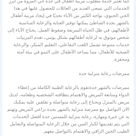
كما تعتبر خدمة مطلوب مربية أطفال في جدة حي المروة من أبرز
الخدمات التي تسعى العديد من العائلات للحصول عليها في هذا
الحي الحيوي، يواجه الكثير من الآباء تحديًا في إيجاد مربية أطفال
بالشهر بجدة الشاطئ يمكنها توفير العناية والرعاية المناسبة
لأطفالهم، في ظل الحياة السريعة وضغوط العمل، يحتاج الآباء إلى
شخص موثوق به لرعاية أطفالهم بشكل يومي، تقدم المربيات
خدمات متنوعة تشمل اللعب التفاعلي، التعليم المبكر، والرعاية
الصحية للأطفال، مما يساعد الأطفال على النمو في بيئة آمنة
ومحفزة.
ممرضات رعاية منزلية جدة
ممرضات بالشهر جدةتقوم بالرعاية الطبية الكاملة من إعطاء
الدواء ومتابعة المريض والاهتمام بنظافته الشخصية وطعامه، لديك
مريض بالمنزل ويحتاج إلى رعاية متواصلة و تقلقين عليه يمكنك
الان التواصل مع ممرضة منزلية بالشهر بجدة تراعي المريض وتهتم
به عن خبرة ومهارة، رعاية منزلية للمسنين جدة أفضل الخدمات
التي يتم تقديمها لكبار السن من خلال الرعاية المتواصلة والتعامل
الطيب الحين الراقي والاهتمام بالتواصل معهم.