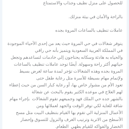
للحصول على منزل نظيف وجذاب والاستمتاع
بالراحة والأمان في بيئة منزلك.
عاملات تنظيف بالساعات المروة بجده
يتوفر شغالات في حي المروة حيث يعد من إحدى الأحياء الموجودة
في المملكة العربية السعودية ويتميز بأنه حي راقي
والحياه به هادئة وسكانه يحتاجون إلي خادمات لتساعدهم وتجعل
حياتهم أكثر راحة وسهولة. أيضًا توجد عاملات تنظيف بالساعات
المروة بجده وهذه الشغالات تؤجر لمدة ساعة لغرض بسيط
ولإتمام مهام بسيطة للأسرة مثل رعاية طفل حتى
تعود الأم من مشوار خاص بها، أو رعاية كبار السن من حيث إعطاء
لهم العلاج في موعده الكثير يقوم بالبحث عن شغالة
بالشهر جده حي الملك فهد وجميعهم تقوم الشغالات بإجراء مهام
شاقة للغاية لكي توفر الوقت والجهد لعملائها ومن
الأعمال المنزلية الي تقوم بها القيام بتنظيف البيت مثل مسح
الأسطح من الاتربة وترتيب الغرف والنزول للتسوق وإحضار
الخضار والفواكه للقيام بطهي الطعام.