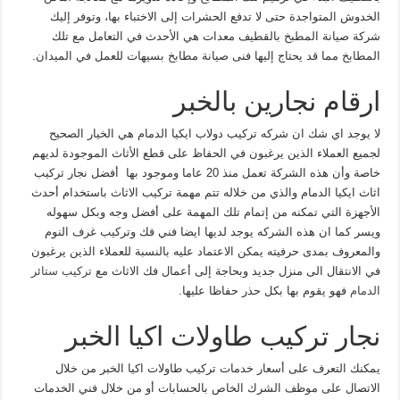
الخدوش المتواجدة حتى لا تدفع الحشرات إلى الاختباء بها، وتوفر إليك
شركة صيانة المطبخ بالقطيف معدات هي الأحدث في التعامل مع تلك
المطابخ مما قد يحتاج إليها فنى صيانة مطابخ بسيهات للعمل في الميدان.
ارقام نجارين بالخبر
لا يوجد اي شك ان شركه تركيب دولاب ايكيا الدمام هي الخيار الصحيح
لجميع العملاء الذين يرغبون في الحفاظ على قطع الأثاث الموجودة لديهم
خاصة وأن هذه الشركة تعمل منذ 20 عاما وموجود بها أفضل نجار تركيب
اثاث ايكيا الدمام والذي من خلاله تتم مهمة تركيب الاثاث باستخدام أحدث
الأجهزة التي تمكنه من إتمام تلك المهمة على أفضل وجه وبكل سهوله
ويسر كما ان هذه الشركه يوجد لديها ايضا فني فك وتركيب غرف النوم
والمعروف بمدى حرفيته يمكن الاعتماد عليه بالنسبة للعملاء الذين يرغبون
في الانتقال الى منزل جديد وبحاجة إلى أعمال فك الاثاث مع
تركيب ستائر
الدمام
فهو يقوم بها بكل حذر حفاظا عليها.
نجار تركيب طاولات اكيا الخبر
يمكنك التعرف على أسعار خدمات تركيب طاولات اكيا الخبر من خلال
الاتصال على موظف الشرك الخاص بالحسابات أو من خلال فني الخدمات