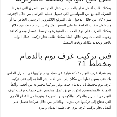
يمكنك طلب
أفضل نجار بالدمام
من خلال العديد من الطرق التي توفرها
الشركة للجميع من المواطنين لكي تسهل عملية التواصل من خلال الإنترنت
سواء كان من خلال الدخول على الموقع الالكتروني الرسمي الخاص بنا أو
من خلال صفات الخاصة بنا على الفيس بوك والاسنترجام حيث من خلالها
يمكنك التعرف على نوع الخدمات المتوفرة ومتوسط الأسعار ومدى كفاءة
وجودة الخدمات ومن خلالها أيضًا يمكنك طلب نجار تركيب اقفال ابواب
بالخبر وتحديد مكانك ووقت التنفيذ.
فنى تركيب غرف نوم بالدمام
مخطط 71
يتم شراء غرف النوم مفككة عبارة عن قطع ويتم تركيبها في المنزل الخاص
بك حتى يسهل نقلها من مكان إلى آخر، لذلك يتم الحاجة إلى فنى تركيب
غرف نوم مخطط 91 بالدمام حيث توفر شركتنا مجموعة من أفضل وأكفأ
العمالة والمتخصصين لتكوين فريق عمل متخصص في خدمات تركيب غرف
النوم من السرير والدولاب والكومود والتسريحة وغيرها من القطع الأخرى
التي تحتاج إلى تركيبها في منزلك، وبالتالي من خلال شركتنا تحصل على
أفضل نجار تركيب غرف نوم حى طيبة الدمام وغيره.