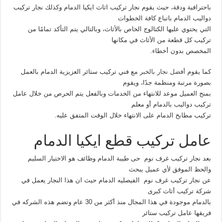
باحترافية ودقة، حيث يقوم نجار تركيب اثاث ايكيا الدمام وكذلك نجار تركيب
دواليب الدمام باتباع كافة الخطوات
التي يحتوي عليها الكتالوج الخاص بالأثاث، وبالتالي يتم التأكد تمامًا من
تركيب كل قطعة من الأثاث في مكانها
المخصص بدون أخطاء.
كما يقوم
أفضل نجار بالخبر
مع فني تركيب ستائر العزيزية الدمام بالعمل
بصورة مرتبة ومنظمة جدًا، ويقوم
بمنح العميل موعد للانتهاء من الخدمات وبالفعل يتم الحرص من خلال عامل
تركيب دواليب بالدمام أو معلم
تركيب مطابخ الدمام على الانتهاء خلال الوقت المتفق عليه.
عامل تركيب قطع ايكيا الدمام
بعد نجار تركيب غرف نوم حى طيبة الدمام وظائف هو الاختيار السليم
والحظ الموفق لأي عميل يبحث
عن نجار تركيب غرف نوم الفيصليه الدمام حيث ان هذا النجار يعمل في
شركة تركيب أثاث كبرى
بالدمام موجودة في هذا المجال منذ أكثر من 30 عام وتضم هذه الشركه في
فريقها عامل تركيب ستائر