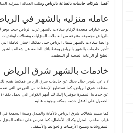
أفضل شركات خادمات بالساعة بالرياض
وطلب العمالة المنزلية المنا
عامله منزليه بالشهر في الريا
يوجد خيارات متعددة لارقام شغالات بالشهر غرب الرياض حيث يوفر 
بالرياض مجموعة متنوعة من العاملات المنزليات وشغالات اوغنديات بال
و ايضا شغالات بالشهر شمال الرياض حتى يمكنك اختيار العاملة التي
تأجير خادمات بالشهر بالرياض ومتطلباتك الخاصة عن شغالة بالشهر 
الطبخ أو الرعاية الصحية أو التنظيف.
خادمات بالشهر شرق الرياض
لا داعي للتوتر حيال بحثك عن خادمات شرق الرياض فمكتبنا يقدم ل
بمنطقة شرق الرياض، كما تستطيع الإستفادة من العروض التي نقدمها 
عن خدماتنا المميزة بتوفيرنا إليك لك أمهر الكوادر التي تعمل بكفاءة
الحصول على أفضل خدمة ممكنة وبجودة عالية.
كما تتسم شغالات شرق الرياض بالأمانة والصدق وطيبة السمعة في ا
غياب صاحب المنزل وكذلك الأطفال، كما تحرص على نظافة المنزل من
المفروشات ومسح الأرضيات والحوائط والأسقف.