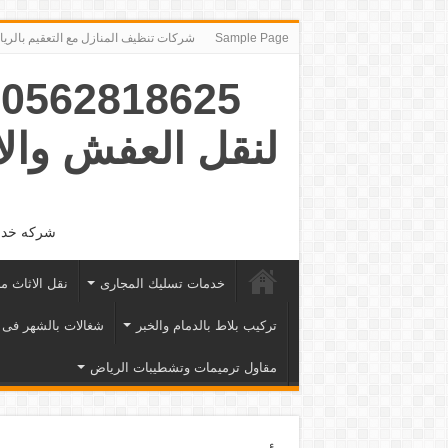
Sample Page
شركات تنظيف المنازل مع التعقيم بالرياض ‪491974‬
5
لنقل العفش وال
شركه خدما
خدمات تسليك المجارى
نقل الاثاث م
تركيب بلاط بالدمام والخبر
شغالات بالشهر فى 
مقاول ترميمات وتشطيبات الرياض