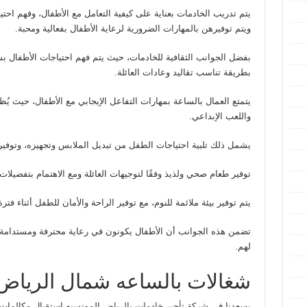
يتم تدريب الخادمات بعناية على كيفية التعامل مع الأطفال، وفهم احت
ويتم توفيرهن بالمهارات الضرورية لرعاية الأطفال بفعالية ومحبة.
بفضل الجوانب الثقافية للخادمات، حيث يتم فهم احتياجات الأطفال 
بطريقة تناسب تقاليد وعادات العائلة.
يتمتع العمال بالساعة بمهارات التفاعل الإيجابي مع الأطفال، حيث ي
واللعب الإبداعي.
يشمل ذلك تلبية احتياجات الطفل من تبديل الملابس وتجهيزه، وتوفير
توفير طعام صحي ولذيذ وفقًا لتوجيهات العائلة ومع الاهتمام بتفضيلات 
يتم توفير بيئة ملائمة للنوم، مع توفير الراحة والأمان للطفل أثناء فترة
تضمن هذه الجوانب أن الأطفال يكونون في رعاية محترفة ومستدامة أثن
لهم.
شغالات بالساعه شمال الرياض
يسعدنا في شركة
تأجير خادمات بالرياض
المونسيه استقبال مكالمات ع