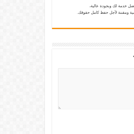
فضل خدمة لك وبجودة عالية،
ية ومقننة لأجل حفظ كامل حقوقك.