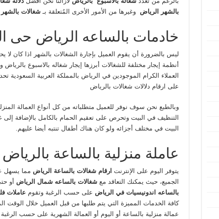
بالرغم من تعدد
شغاله بالاسبوع بالرياض
لازالنا نحن افضل
دلالة شغا
بالشهر الرياض
وغيرها من الأمور الأخرى المُتعلقة بـ
شغالات بالشهر 
خادمات بالساعه الرياض حى ا
ليس بالضرورة أن يقوم العميل بإجارة الشغالات بالشهر اذا كان لا يحت
أنظمة إيجار مختلفة للشغالات أبرزها إيجار شغاله بالاسبوع بالرياض
العملاء الكرام الموجودين في الرياض بالمملكة العربية السعودية تحدي
على ارقام دلالات شغالات بالرياض
وبالطبع نحن سوف نوفر للعميل متطلباته من كل أنواع العمالة المنزل
التنظيف في البيت وتحرص على تعقيم الحمام بالكامل بالإضافة إلى
البيت في مختلف أجزائه ولو كان هناك أطفال تنتبه أيضا عليهم.
عاملة منزلية بالساعة بالرياض
يتوفر اليوم على الإنترنت
ارقام شغالات بالساعة الرياض
مما يسهل ع
الجميع، حيث يمكنك التعاقد مع
شغالات بالساعه شمال الرياض
أو حت
بالساعه اندونيسيات في الرياض
على حسب الرغبة وتقوم
عاملات فل
كافة الخدمات المميزة التي يتم طلبها من قبل العميل خلال الوقت ال
عمالة منزلية بالساعة أو اليوم أو العمالة الشهرية على حسب الرغبة