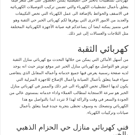
كهربائى تشطيبات بالخبر حى الفيصلية يمكن الحصول على أقل سعر فيما
يتعلق بأعمال تشطيبات الكهرباء والتي تضمن تركيب التوصيلات الكهربائيه
في الاسقف والحوائط بالإضافة الى عمل الكهرباء التي تخص التكييفات
والعديد من الامور الاخرى التي يوفرها لكم كهربائى الخبر حي الثقبة وهو
فني متميز يمكنه ايضا أن يساعدكم فيه صيانة الأجهزة الكهربائية المختلفة
مثل الثلاجات والغسالات إلى غير ذلك.
كهربائي الثقبة
من أسهل الأماكن التي يمكن من خلالها التحدث مع كهربائي منازل الثقبة
تويتر هو التواصل مع كهربائي منازل الخبر عبر موقع تويتر حيث انه يوجد
لديه صفحة رسمية يعرض فيها جميع خدماته وأعماله المقابل الذي يتقاضى
سواء فيما يتعلق بأعمال الصيانة وأعمال الإصلاح للاجهزة المنزلية التي
يكون لديها اعطال تخص الكهرباء الى غير ذلك والمميز في كهربائي منازل
الخبر هو سرعة الاستجابة لمطالب العملاء واداء خدماته بمستوى عالي من
الجودة والسعر في وقت والراكة لهذا لا تتردد ابدا بالتواصل مع هذا
الكهربائي وننصحك به وسوف تحظى بتجربة جيدة فيما يتعلق بأعمال
صيانات وتركيبات الكهرباء.
فني كهربائي منازل حي الحزام الذهبي
بالخبر