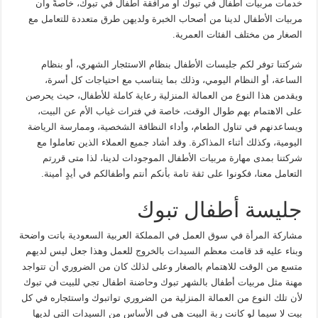
خدمات مربيات أطفال في تبوك أو مرافقة أطفال في تبوك، خاصةً وأن
مربيات الأطفال لدينا من أصحاب الخبرة ولديهن طرق متعددة للتعامل مع
الصغار من مختلف الفئات العمرية.
شركتنا توفر لكم جليسات الأطفال بنظام الاستئجار الشهري، أو بنظام
الساعة، أو النظام اليومي، وذلك بما يتناسب مع احتياجات كل أسرة،
ويقدمن هذا النوع من العمالة المنزلية رعاية كاملة للأطفال، حيث يحرصن
على الاهتمام بهم طوال الوقت، خاصة في فترات غياب الأم عن البيت،
ويساعدنهم في تناول الطعام، وأداء النظافة الشخصية، وممارسة الرياضة
اليومية، وكذلك أثناء المذاكرة. وقد أشاد جميع العملاء الذين تعاملوا مع
شركتنا بمدى مهارة مربيات الأطفال الموجودات لدينا، لذا متى قررتم
التعامل معنا، فكونوا على ثقة تامة بأنكم أنتم وأطفالكم في أيدٍ أمينة.
جليسة أطفال تبوك
مشاركة المرأة في سوق العمل في المملكة العربية السعودية باتت واضحة
وبناء عليه قد قامت معظم السيدات بالخروج للعمل وهذا جعل ليس لديهم
متسع من الوقت للاهتمام بالصغار وعلى لذلك كان من الضروري أن تتواجد
مهنة مثل مربيات أطفال بالشهر تبوك وحاضنة اطفال تجي للبيت في تبوك
لأن تلك النوع من العمالة المنزلية من الضروري تواتبوك واستئجاره في كل
بيت لا سيما لو كانت ربة البيت هي في الأساس من السيدات التي لديها