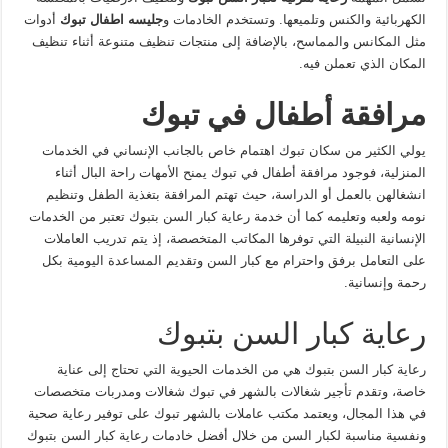
الكهربائية والكنس وتلميعها. وتستخدم الخادمات و
جليسه اطفال تبوك
أدوات
مثل المكانس والمماسح، بالإضافة إلى منتجات تنظيف متنوعة أثناء تنظيف
المكان الذي تعملن فيه.
مرافقة أطفال في تبوك
يولي الكثير من سكان تبوك اهتمام خاص بالجانب الإنساني في الخدمات
المنزلية، فوجود مرافقة أطفال في تبوك يمنح الأمهات راحة البال أثناء
انشغالهن بالعمل أو الدراسة، حيث تهتم المرافقة بتغذية الطفل وتنظيم
نومه ولعبه وتعليمه كما أن خدمة رعاية كبار السن بتبوك تعتبر من الخدمات
الإنسانية النبيلة التي توفرها المكاتب المتخصصة، إذ يتم تدريب العاملات
على التعامل برفق واحترام مع كبار السن وتقديم المساعدة اليومية بكل
رحمة وإنسانية.
رعاية كبار السن بتبوك
رعاية كبار السن بتبوك هي من الخدمات الحيوية التي تحتاج إلى عناية
خاصة، وتقدم تأجير شغالات بالشهر في تبوك شغالات ومدربات متخصصات
في هذا المجال، ويعتمد مكتب عاملات بالشهر تبوك على توفير رعاية صحية
ونفسية مناسبة لكبار السن من خلال أفضل خادمات رعاية كبار السن بتبوك