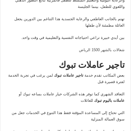
والرعاية اليومية والتعليم المبسط للطفل فالمربية تتابع التطور الذهني
واللغوي للطفل، بينما الجليسة
تهتم بالجانب العاطفي والرعاية الجسدية هذا التناغم بين الدورين يجعل
العائلة مطمئنة لأن طفلها
بين أيدي خبيرة تراعي احتياجاته النفسية والتعليمية في وقت واحد.
شغالات بالشهر 1500 الرياض
تاجير عاملات تبوك
بعض المكاتب تقدم خدمة
تاجير عاملات تبوك
لمن يرغب في تجربة الخدمة
لفترة قصيرة قبل
التعاقد الشهري كما توفر هذه الشركات خيار عاملات بساعه تبوك أو
عاملات باليوم تبوك
للعائلات
التي تحتاج إلى المساعدة المؤقتة فقط هذا التنوع في الخدمات جعل من
سوق العمالة المنزلية