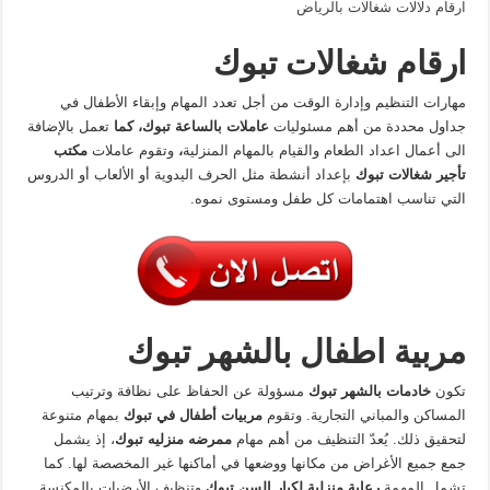
ارقام دلالات شغالات بالرياض
ارقام شغالات تبوك
مهارات التنظيم وإدارة الوقت من أجل تعدد المهام وإبقاء الأطفال في
جداول محددة من أهم مسئوليات
عاملات بالساعة تبوك، كما
تعمل بالإضافة
الى أعمال اعداد الطعام والقيام بالمهام المنزلية
،
وتقوم عاملات
مكتب
تأجير شغالات تبوك
بإعداد أنشطة مثل الحرف اليدوية أو الألعاب أو الدروس
التي تناسب اهتمامات كل طفل ومستوى نموه.
مربية اطفال بالشهر تبوك
تكون
خادمات بالشهر تبوك
مسؤولة عن الحفاظ على نظافة وترتيب
المساكن والمباني التجارية. وتقوم
مربيات أطفال في تبوك
بمهام متنوعة
لتحقيق ذلك. يُعدّ التنظيف من أهم مهام
ممرضه منزليه تبوك
، إذ يشمل
جمع جميع الأغراض من مكانها ووضعها في أماكنها غير المخصصة لها. كما
تشمل المهمة
رعاية منزلية لكبار السن تبوك
وتنظيف الأرضيات بالمكنسة