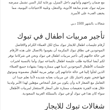
مع ضمان راحتهم وأمانهم داخل المنزل، ورعاية كبار السن تشمل ممرضه
منزليه تبوك تقدم متابعة الأدوية، والتنقل، وتلبية الاحتياجات اليومية، مما
يخفف العبء على الأسرة.
شغالات بالشهر 1500 دبي
تأجير مربيات اطفال في تبوك
أرقام جليسات اطفال للايجار تبوك متاح لكل العملاء الكرام والافاضل
الموجودين في نطاق تبوك المكرمة أن يقوموا بالاتصال على هذه الأرقام
في حالة حالتهم إلى تأجير مربيات اطفال في تبوك ونحن في شركاتنا نوفر
لكم أيضا امكانية طلب جليسة اطفال بالساعه تبوك وأما بالنسبة لخبرات
جليسات الأطفال الموجودين لدينا فهي ممتازه وهذا بشهادة جميع العملاء
الذين لجأوا إلينا في حالة حاجاتهم إلى توفير مربية أطفال مضمونة وموثوق
فيها فنحن نقوم باختيار تلك عن مربيات بعنايه شديده لأننا نعلم جيدا ان
التعامل مع الصغار لابد وأن يكون من قبل أشخاص مؤهلين لهذا الأمر ولدينا
خلال هذه الفترة تخفيضات ممتازة على أسعار الاستئجار لمربيات الأطفال
سواء كان هذا في تبوك أو في تبوك بالمملكة العربية السعودية.
شغالات تبوك للايجار