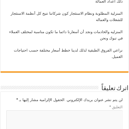
ذلك أعداد العمالة
المنزلية المطلوبة ونظام الاستئجار كون شركاتنا تتيح كل أنظمة الاستئجار
للشغلات والعماله
المنزليه والخادمات ونجد أن أسعارنا دائما ما تكون مناسبة لمختلف العملاء
في تبوك ونحن
نراعي الفروق الطبقية لذلك لدينا خطط أسعار مختلفة حسب احتياجات
العميل.
اترك تعليقاً
لن يتم نشر عنوان بريدك الإلكتروني.
الحقول الإلزامية مشار إليها بـ
*
التعليق
*