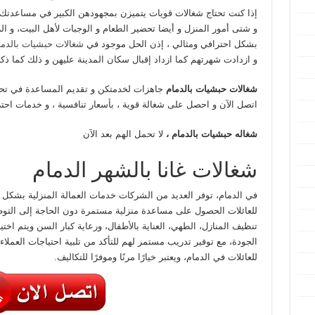
إذا كنت تحتاج شغالات قويات يتميزن بمجهودهن الكبير في مساعدتك في
و شتى أمور المنزل و أيضا تحضير الطعام و الوجبات لأهل البيت، و الر
بشكل احترافي ومثالي ، إذن الحل موجود في
شغالات حبشيات بالدما
و ازدادت شهرتهم كما ازداد إقبال سكان المدينة عليهن و ذلك كما ذك
شغالات حبشيات بالدمام
جاهزات لخدمتكن و تقديم المساعدة في تحس
اتصل الآن و احصل على شغالة قوية ، بأسعار تنافسية ، و خدمات احتر
شغاله حبشيات بالدمام ،
لا تحمل الهم بعد الآن
شغالات غانا بالشهر الدمام
في الدمام، توفر العديد من الشركات خدمات العمالة المنزلية بشكل 
للعائلات الحصول على مساعدة منزلية مستمرة دون الحاجة إلى التو
تنظيف المنازل، الطهي، العناية بالأطفال، ورعاية كبار السن ويتم اختي
الجودة، مع توفير تدريب مستمر لهم للتأكد من تلبية احتياجات العملاء
للعائلات في الدمام، ويعتبر خيارًا مرنًا وموفرًا للتكاليف.