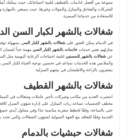
متنوعة من أفضل خادمات بالقطيف لتلبية احتياجاتك، حيث يمكنك أيض
للشركات والفنادق والمنازل والمولات وغيرها، حيث يتمتعن بالمهارة وال
للاستفادة من خدماتنا المميزة.
شغالات بالشهر لكبار السن الد
في الدمام يمكن العثور على
شغالات بالشهر لكبار الس
ن بسهولة توفر 
منازلهم تعتبر خدمات
خادمات بالشهر لكبار السن
مهمة جداً لضمان الر
عن
شغالات بالشهر للمسنين
لتلبية احتياجات الرعاية اليومية مثل ا
والملابس هذه الخدمات تساعد في تحسين نوعية الحياة لكبار السن و
يشعرون بالراحة والاطمئنان في بيئتهم المنزلية.
شغالات بالشهر القطيف
انتشرت العديد من مكاتب وشركات تأجير عاملات وشغالات في المملكة
مختلف الجنسيات تساعد ربات المنازل على إدارة شؤون المنزل كافة 
حتى بالساعة، وفقًا لخطط سعرية مناسبة جدًا وفي متناول أيدي جميع 
الخدمة وفقًا للتعاقد مع الجهة المتولية لشؤون الشغالات والتي تحد
شغالات حبشيات بالدمام