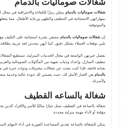
شغالات صوماليات بالدمام
شغالات صوماليات بالدمام
يمثلن رمزًا للكفاءة والاحترافية في مجال ا
بمهاراتهن الاستثنائية في التنظيف والطهي ورعاية الأطفال، مما يجعلهن
والموثوقية.
إن
شغالات صوماليات بالدمام
يتمتعن بقدرة استثنائية على التكيف م
تلبي توقعات العملاء بشكل دقيق. كما أنهن يتحدثن لغة عربية بطلاقة
بفضل خبرتهن الواسعة في مجال الخدمات المنزلية، تستطيع الشغالات
تنظيف المنازل، وإعداد وجبات شهية من المأكولات الصومالية والعربية، 
بعناية فائقة، فإذا كنت تبحث عن شغالات محترفات وذوات خبرة في م
بالدمام
هن الخيار الأمثل لك، حيث يضمنن لك جودة عالية وخدمة متفانية 
ولأسرتك.
شغالة بالساعه القطيف
شغالة بالساعة في القطيف تمثل خيارًا مثاليًا للأسر والأفراد الذين 
مؤقتة أو لأداء مهمة منزلية محددة.
يمكن للشغالة بالساعة تقديم المساعدة الفورية في أداء المهام المنزلي