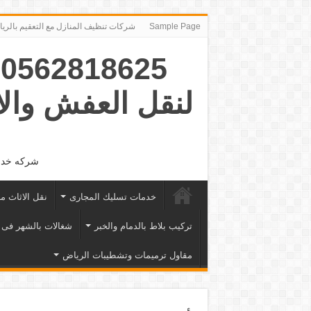
Sample Page
شركات تنظيف المنازل مع التعقيم بالرياض ‪491974‬
5
لنقل العفش وال
شركه خدما
خدمات تسليك المجارى
نقل الاثاث م
تركيب بلاط بالدمام والخبر
شغالات بالشهر فى 
مقاول ترميمات وتشطيبات الرياض