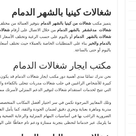
شغالات كينيا بالشهر الدمام
يتميز مكتب
شغالات من كينيا بالشهر الدمام
بتوفير العمالة من مختل
شغالات مدغشقر بالشهر الدمام
من خلال الاتصال على أرقام
شغالات
شغالات بالشهر الدمام
أو باليوم على حسب الرغبة وتختلف الأسعار 
بالدمام والخبر
بناء على المتطلبات الخاصة بالعملاء حيث تختلف أسعا
باليوم أو حتى بالساعة.
مكتب ايجار شغالات الدمام
نحن ندرك تمامًا مدى أهمية دور مكتب ايجار شغالات الدمام قد يكون
كبيرة للأشخاص الراغبين في جلب شغالات مدربات تتحلى بالكفاءة والإن
التي تتيح لخدمات استقدام شغالات لتوفير الدعم المنزلي لأسرتك م
وتلك المعايير المرجوة تكمن في سر اختيار أفضل المكاتب المتخصصة
مدربة وماهرة بعناية وتحري دقيق لضمان الجودة والثقة، كما يأمل الفر
الضرورية الراغب بها في أساسيات المهام المنزلية والرعاية الصحية 
ما يلزمك عبر خدماتنا لتحظى بتجربة ممتازة ودعم تام حفاظًا على ال