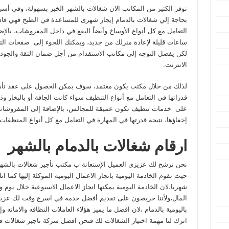
توفر الكثير من المكاتب الان شغالات بالشهر الخبر بسهولة، وفي أس
بحاجة إلي شغالات بالدمام إيجار شهرى للمساعدة في الطبخ فهي قادر
التعامل مع كل أنواع الأوساخ وأيضاً البقع في داخل المفروشات، بالإض
ساعات قليلة لإعادة منزلك من جديد، ويمكنك اللجوء إلى صفحات ال
لكن يفضل التوجه إلى مكاتب الاستقدام من أجل ضمان الثقة والجودة،
الانترنت.
لذلك من خلال مكتب يكون معتمد، سوف يمكن الحصول على عقد تأمين ق
قدراتها في التعامل مع أنواع التنظيف سواء كانت الجافة أو بالبخا
على خدمات تنظيف تكون عميقة للمجالس، بالإضافة إلى المفروشات 
إخفاؤها، نتيجة قدرتها في المهارة في التعامل مع كل أنواع المنظفا
ارقام شغالات بالدمام بالشهر
نحن نرشح لك عزيزى العميل الإستعانة ب مكتب تأجير شغالات بالشهر 
حيث تقوم الخادمة اليومية بانجاز الاعمال اليوميه الموكلة إليها كما 
شهريا،لان الخادمة اليومية يمكنها انجاز الاعمال الاسبوعية خلال يوم
المال،ولأننا حريصون على تقديم أفضل خدمة في اسرع وقت لك عزيز
باليومية بالدمام ،لان افضل ما يميز هؤلاء العاملات النظافه والامانه
اترك لنا مهمة اختيار الشغالات لك فنحن افضل شركة تاجير شغالات ف