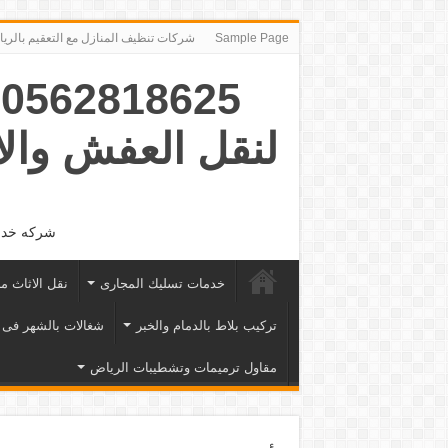
Sample Page
شركات تنظيف المنازل مع التعقيم بالرياض ‪491974‬
5
لنقل العفش وال
شركه خدما
خدمات تسليك المجارى
نقل الاثاث م
تركيب بلاط بالدمام والخبر
شغالات بالشهر فى 
مقاول ترميمات وتشطيبات الرياض