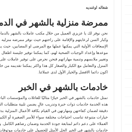
شغاله اوغنديه
ممرضة منزلية بالشهر في الدم
نحن نوفر لك يا عزيزي العميل من خلال مكتب عاملات بالشهر بالدما
وكبار السن لرعايتهم والإقامة على راحتهم حيث نوفر ممرضه منزليه ب
الإسعافات الأولية التي يمكنها عملها مع المرضى او المصابين، حيث ي
موعدها وإعداد الوجبات الصحية لهم، كما يمكننا توفير جليسة اطفال ا
وتغيير ملابسهم وتنمية مهاراتهم فنحن نحرص على توفير عاملات على 
المنزل والتعامل مع الكبار والصغار كل هذا واكثر يمكننا تقديمه من خ
اكون دائما الافضل والخيار الأول لدى عملائنا.
خادمات بالشهر في الخبر
تمثل خادمات بالشهر في الخبر خيارًا مثاليًا للعائلات والمؤسسات الب
هذه الخدمة خادمات ذوات خبرة وتدريب عالٍ يضمن تلبية متطلبات العمل
دقيقة لضمان كفاءتهن ومهارتهن في القيام بكافة الأعمال المنزلية بد
خيارات متنوعة تناسب احتياجات مختلفة سواء للأسر الصغيرة أو الكب
العملاء على دعم دائم لمتابعة جودة الخدمة وضمان رضاهم الكامل. وبفض
خادمات بالشهر في الخبر الحل الأمثل للحصول على خادمات موثوقات ل