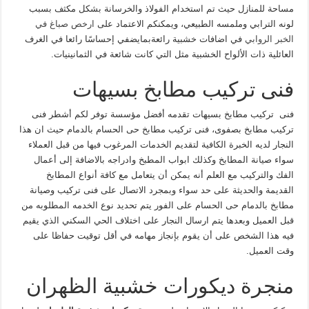
مساحة للمنازل حيث تم استخدام الفولاذ والخرسانة بشكل مكثف بسبب
لونه الترابي وملمسه الطبيعي، ويمكنكم الاعتماد على
ارخص صباغ في
الخبر الروابي
في اضافات خشبية رائعةبمايضفي إحساسًا رائعا في الغرف
العائلية ذات الألواح الخشبية مثل التي كانت شائعة في الثمانينيات.
فنى تركيب مطابخ بسيهات
فنى تركيب مطابخ بسيهات تقدمه أفضل مؤسسة توفر لكم أشطر فنى
تركيب مطابخ بصفوى، فنى تركيب مطابخ حى الحسام بالدمام حيث ان هذا
النجار لديه الخبرة الكافية لتقديم الخدمات المرغوب فيها من قبل العملاء
سواء صيانة المطابخ وكذلك ابواب المطبخ وادراجه بالاضافة إلى أعمال
الفك والتركيب مع العلم أنه يمكن أن يتعامل مع كافة أنواع المطابخ
القديمة والحديثة على حد سواء وبمجرد الاتصال على فنى تركيب وصيانة
مطابخ بالدمام حى الحسام على الفور يتم تحديد نوع الخدمه المطلوبه من
قبل العميل وبعدها يتم ارسال النجار على اختلاف الحي السكني الذي يقيم
فيه هذا الشخص على أن يقوم بإنجاز مهامه في أقل توقيت حفاظا على
وقت العميل.
منجرة ديكورات خشبية الظهران