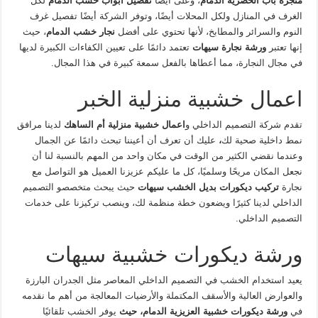
منجرة باب الخضرية الدمام
، وعلى أيضًا
تفصيل أبواب خشب الدمام
لكل
الغرف في المنازل ولكل المحلات أيضًا، وتوفر الشركة أيضًا تفصيل غرف
النوم والسرائر والمطابخ، لأنها تحتوي على أفضل
نجار خشب الدمام
، حيث
إنها تعتبر
ورشة نجارة سيهات
تعتمد دائمًا على تعيين الكفاءات الكبيرة لديها
في مجال النجارة، مما أعطاها بالفعل سمعة كبيرة في هذا المجال.
اعمال خشبية منزلية الخبر
تقدم شركة التصميم الداخلي و
اعمال خشبية منزلية أم الساهك
لدينا مرافق
نمط داخلية صحية لك
،
عليك أن تعرف أن أعيننا تبحث دائمًا عن الجمال
وعندما نقضي الكثير من الوقت في مكان واحد من المهم بالنسبة لنا أن
نجعل المكان مريحًا وسلميًا، كل ما عليكم عزيزنا العميل هو التواصل مع
نجارة
تركيب ديكورات بديل الخشب سيهات
حيث يبحث متخصصو التصميم
الداخلي لدينا كثيرًا ويضعون خطة منظمة لك، وينصب تركيزنا على خدمات
التصميم الداخلي.
ورشة ديكورات خشبية سيهات
يعيد استخدام الخشب في التصميم الداخلي المعاصر مثل الجدران البارزة
والعوارض العالية والأسقف المكتملة والأرضيات المعالجة من أهم ما نقدمه
في
ورشة ديكورات خشبية العزيزية الدمام، حيث
يوفر الخشب تلقائيًا