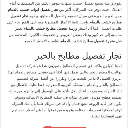
تقوم
ورشة تصنيع تفصيل خشب سيهات
بتوفير الكثير من التصميمات أمام
العملاء، حيث توفر تلك الشركات أكثر من
نجار تفصيل ابواب خشب بالدمام
ممن لديهم الخبرة في مجال تصميم وتفصيل المطابخ، ويقوم
نجار تفصيل
مطابخ خشب بالدمام
بإنجاز كافة الأعمال المطلوبة منه على الفور بناء على
طلبات العميل، كما أن أسعار
ورشة تفصيل مطابخ خشب بالدمام
تعتبر
مناسبة إلى حد كبير وذلك بفضل العروض والخصومات الكبيرة المقدمة من
قبل
منجرة تفصيل مطابخ خشب بالدمام
لتناسب الأسعار الجميع.
نجار تفصيل مطابخ بالخبر
لسنا الأولون ولكننا في تصميم المطابخ متميزون هذا هو شركة تفصيل
دواليب المطبخ بالخبر والتي يعمل فيها أكفأ فنى تفصيل مطابخ بالدمام لهذا
عزيزي العميل لا داعي للبحث مرارا وتكرارا عن أفضل شركة لتصميم
المطابخ بالخبر والدمام بالمملكة العربية السعودية فقط عليك الاتصال مع
تلك الشركه وسوف تساعدك بكل تأكيد على الوصول إلى ما تريد من حيث
تصميم مطبخ مودرن عصري يشابه في شكله المطابخ الايطاليه وسوف
يكون في غايه الروعه تشع جمال وأناقة في منزلك علما بأن تلك الشركة
توفر لعملائها تصميمات مختلفه وفريده من نوعها أما عن أسعار خدماتهم
فهي اقتصادية للغاية.