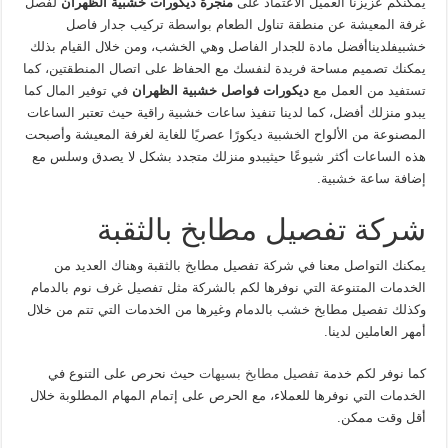
يمكنكم عزيزنا العميل الاعتماد على
منجرة ديكورات خشبية الظهران
لفصل
غرفة المعيشة عن منطقة تناول الطعام بواسطة تركيب جدار فاصل
خشبيفلديناأفضل مادة للجدار الفاصل وهي الخشب، ومن خلال القيام بذلك
يمكنك تصميم مساحة فريدة لنفسك مع الحفاظ على اتصال المنطقتين، كما
تستفيد من العمل مع
ديكورات فواصل خشبية الظهران
في توفير المال كما
يبدو منزلك أفضل، كما لدينا تنفيذ ساعات خشبية راقية حيث تعتبر الساعات
المصنوعة من الألواح الخشبية ديكورًا عصريًا للغاية لغرفة المعيشة وأصبحت
هذه الساعات أكثر شيوعًا حيثيبدو منزلك متجدد بشكل لا يصدق وسلس مع
إضافة ساعة خشبية.
شركة تفصيل مطابخ بالثقبة
يمكنك التواصل معنا في شركة تفصيل مطابخ بالثقبة وهناك العديد من
الخدمات المتنوعة التي نوفرها لكم بالشركة مثل تفصيل غرف نوم بالدمام
وكذلك تفصيل مطابخ خشب بالدمام وغيرها من الخدمات التي تتم من خلال
أمهر العاملين لدينا.
كما نوفر لكم خدمة
تفصيل مطابخ بسيهات
حيث نحرص على التنوع في
الخدمات التي نوفرها للعملاء، مع الحرص على إتمام المهام المطلوبة خلال
أقل وقت ممكن.